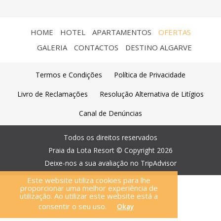
HOME
HOTEL
APARTAMENTOS
OFERTAS
GALERIA
CONTACTOS
DESTINO ALGARVE
Termos e Condições
Política de Privacidade
Livro de Reclamações
Resolução Alternativa de Litígios
Canal de Denúncias
Todos os direitos reservados
Praia da Lota Resort © Copyright
2026
Deixe-nos a sua avaliação no TripAdvisor
Este website utiliza cookies para lhe
proporcionar uma melhor experiência de
utilização. Ao utilizar este website está a
consentir o seu uso.
Okay