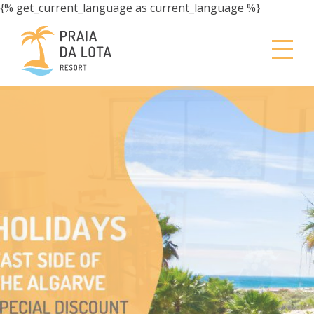
{% get_current_language as current_language %}
A 100 METROS DE
UMA DAS MELHORES