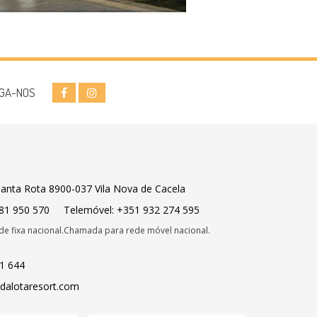
IGA-NOS
Manta Rota 8900-037 Vila Nova de Cacela
281 950 570
Telemóvel: +351 932 274 595
e fixa nacional.
Chamada para rede móvel nacional.
51 644
adalotaresort.com