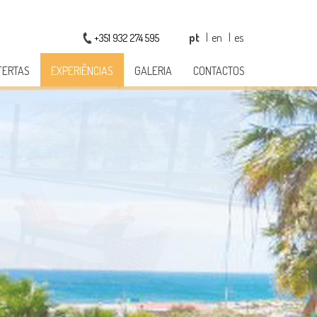
pt
|
en
|
es
+351 932 274 595
FERTAS
EXPERIÊNCIAS
GALERIA
CONTACTOS
RES