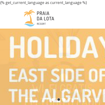
{% get_current_language as current_language %}
A 100 METR
PRAIAS DE 