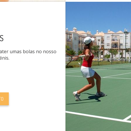
S
bater umas bolas no nosso
énis.
FO