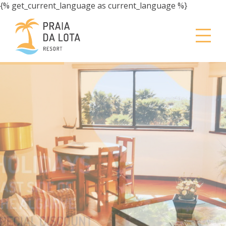
{% get_current_language as current_language %}
A 100 METROS DE
UMA DAS MELHORES